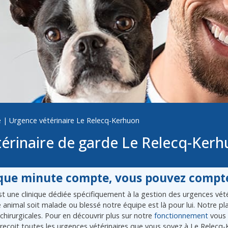
e
|
Urgence vétérinaire Le Relecq-Kerhuon
érinaire de garde Le Relecq-Ker
ue minute compte, vous pouvez compte
 une clinique dédiée spécifiquement à la gestion des urgences vétér
re animal soit malade ou blessé notre équipe est là pour lui. Notre 
chirurgicales. Pour en découvrir plus sur notre
fonctionnement
vous 
recoit toutes les urgences vétérinaires que vous soyez à Le Relecq